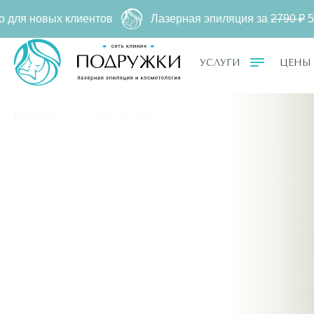
ерная эпиляция за
2790 ₽
500 ₽ ー любая зона. Только для 
УСЛУГИ
ЦЕНЫ
Главная
Клубная карта