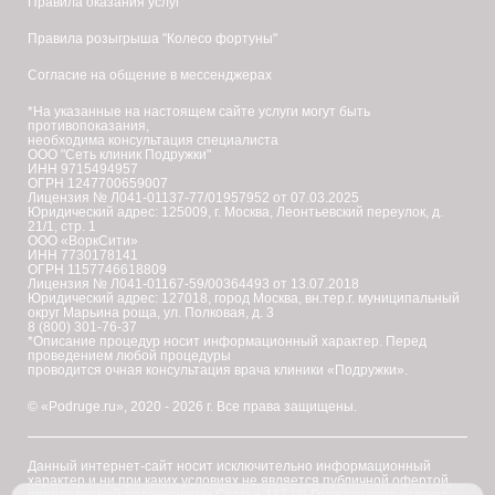
Правила оказания услуг
Подружки в Кургане
Правила розыгрыша "Колесо фортуны"
Лазерная эпиляция
(
диодная
)
Согласие на общение в мессенджерах
Подружки в Курске
Лазерная эпиляция
(
диодная,
александритовая
)
*На указанные на настоящем сайте услуги могут быть
противопоказания,
необходима консультация специалиста
ООО "Сеть клиник Подружки"
Подружки в Липецке
Л
ИНН 9715494957
ОГРН 1247700659007
Лазерная эпиляция
(
диодная,
александритовая
)
Лицензия № Л041-01137-77/01957952 от 07.03.2025
Юридический адрес: 125009, г. Москва, Леонтьевский переулок, д.
21/1, стр. 1
Подружки в Люберцах
ООО «ВоркСити»
ИНН 7730178141
Лазерная эпиляция
(
диодная
)
ОГРН 1157746618809
Лицензия № Л041-01167-59/00364493 от 13.07.2018
Юридический адрес: 127018, город Москва, вн.тер.г. муниципальный
округ Марьина роща, ул. Полковая, д. 3
Подружки в Мурманске
М
8 (800) 301-76-37
*Описание процедур носит информационный характер. Перед
Лазерная эпиляция
(
диодная,
александритовая
)
проведением любой процедуры
проводится очная консультация врача клиники «Подружки».
Подружки в Новосибирске
Н
© «Podruge.ru», 2020 - 2026 г. Все права защищены.
Лазерная эпиляция
(
диодная,
александритовая
)
Данный интернет-сайт носит исключительно информационный
Подружки в Набережных Челнах
характер и ни при каких условиях не является публичной офертой,