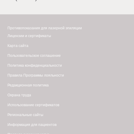
Лазерная эпиляция
(
диодная,
александритовая
)
Косметология
(
диодная,
александритовая
)
Подружки в Калининграде
Противопоказания для лазерной эпиляции
Лазерная эпиляция
(
диодная
)
Лицензии и сертификаты
Подружки в Калуге
Карта сайта
Лазерная эпиляция
(
диодная,
александритовая
)
Пользовательское соглашение
Подружки в Кемерово
Политика конфиденциальности
Лазерная эпиляция
(
диодная
)
Правила Программы лояльности
Подружки в Кирове
Редакционная политика
Лазерная эпиляция
(
диодная
)
Охрана труда
Подружки в Костроме
Использование сертификатов
Лазерная эпиляция
(
диодная
)
Региональные сайты
Подружки в Краснодаре
Информация для пациентов
Лазерная эпиляция
(
диодная,
александритовая
)