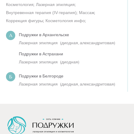
Косметология
;
Лазерная эпиляция
;
Внутревенная терапия (IV-терапия)
;
Массаж
;
Коррекция фигуры
;
Косметология инфо
;
Подружки в Архангельске
А
Лазерная эпиляция
(
диодная,
александритовая
)
Подружки в Астрахани
Лазерная эпиляция
(
диодная
)
Подружки в Белгороде
Б
Лазерная эпиляция
(
диодная,
александритовая
)
Подружки в Балашихе
Лазерная эпиляция
(
диодная,
александритовая
)
Подружки в Барнауле
Лазерная эпиляция
(
диодная
)
Подружки в Брянске