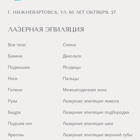
Лазерная эпиляция
(
диодная
)
Г. НИЖНЕВАРТОВСК, УЛ. 60 ЛЕТ ОКТЯБРЯ, 27
Подружки в Великом Новгороде
В
ЛАЗЕРНАЯ ЭПИЛЯЦИЯ
Лазерная эпиляция
(
диодная
)
Подружки в Владивостоке
Все тело
Спина
Лазерная эпиляция
(
диодная,
александритовая
)
Бикини
Декольте
Подружки в Владимире
Подмышки
Ягодицы
Лазерная эпиляция
(
диодная,
александритовая
)
Ноги
Пальцы
Подружки в Волгограде
Голени
Межъягодичная зона
Лазерная эпиляция
(
диодная,
александритовая
)
Руки
Лазерная эпиляция живота
Подружки в Вологде
Лазерная эпиляция
(
диодная
)
Бедра
Лазерная эпиляция подбородка
Подружки в Воронеже
Подъем ног
Лазерная эпиляция шеи
Лазерная эпиляция
(
диодная,
александритовая
)
Ареолы
Лазерная эпиляция верхней губы