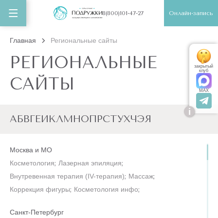
Онлайн-запись
8(800)101-47-27
Главная
Региональные сайты
РЕГИОНАЛЬНЫЕ
закрытый
клуб
САЙТЫ
MAX
i
А
Б
В
Г
Е
И
К
Л
М
Н
О
П
Р
С
Т
У
Х
Ч
Э
Я
Москва и МО
Косметология
;
Лазерная эпиляция
;
Внутревенная терапия (IV-терапия)
;
Массаж
;
Коррекция фигуры
;
Косметология инфо
;
Санкт-Петербург