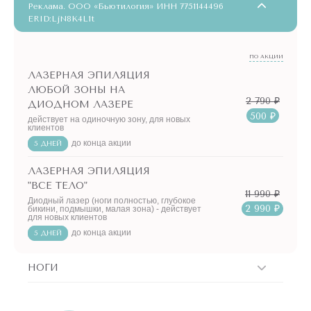
Реклама. ООО «Бьютилогия» ИНН 7751144496
ERID:LjN8K4L1t
ПО АКЦИИ
ЛАЗЕРНАЯ ЭПИЛЯЦИЯ
ЛЮБОЙ ЗОНЫ НА
2 790 ₽
ДИОДНОМ ЛАЗЕРЕ
500 ₽
действует на одиночную зону, для новых
клиентов
до конца акции
5 ДНЕЙ
ЛАЗЕРНАЯ ЭПИЛЯЦИЯ
"ВСЕ ТЕЛО"
11 990 ₽
Диодный лазер (ноги полностью, глубокое
2 990 ₽
бикини, подмышки, малая зона) - действует
для новых клиентов
до конца акции
5 ДНЕЙ
НОГИ