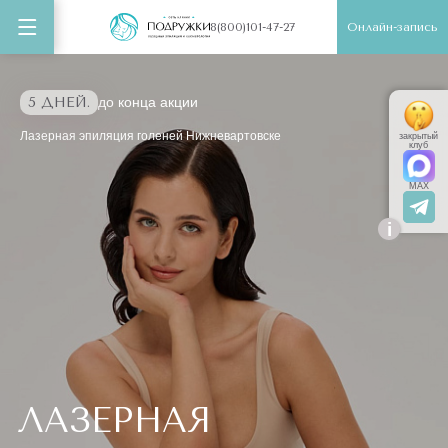
Онлайн-запись
8(800)101-47-27
5 ДНЕЙ.
до конца акции
Лазерная эпиляция голеней Нижневартовске
закрытый
клуб
MAX
i
ЛАЗЕРНАЯ