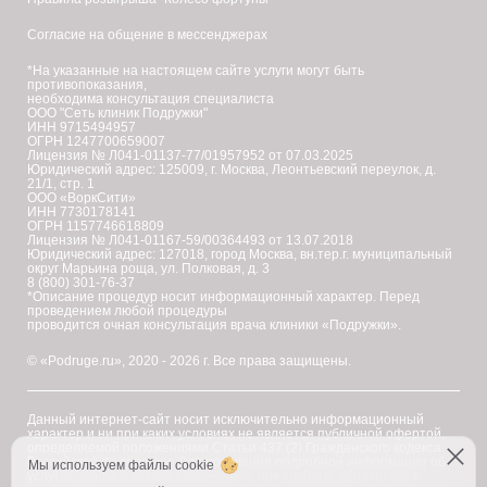
Согласие на общение в мессенджерах
*На указанные на настоящем сайте услуги могут быть
противопоказания,
необходима консультация специалиста
ООО "Сеть клиник Подружки"
ИНН 9715494957
ОГРН 1247700659007
Лицензия № Л041-01137-77/01957952 от 07.03.2025
Юридический адрес: 125009, г. Москва, Леонтьевский переулок, д.
21/1, стр. 1
ООО «ВоркСити»
ИНН 7730178141
ОГРН 1157746618809
Лицензия № Л041-01167-59/00364493 от 13.07.2018
Юридический адрес: 127018, город Москва, вн.тер.г. муниципальный
округ Марьина роща, ул. Полковая, д. 3
8 (800) 301-76-37
*Описание процедур носит информационный характер. Перед
проведением любой процедуры
проводится очная консультация врача клиники «Подружки».
© «Podruge.ru», 2020 - 2026 г. Все права защищены.
Данный интернет-сайт носит исключительно информационный
характер и ни при каких условиях не является публичной офертой,
определяемой положениями Статьи 437 (2) Гражданского кодекса
Российской Федерации. Для получения подробной информации об
Мы используем файлы cookie
услугах, ценах и спецпредложениях, пожалуйста, обратитесь в