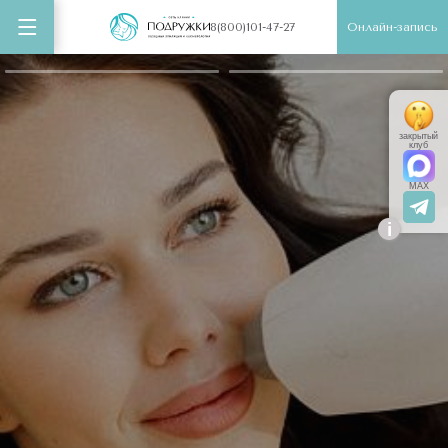
Онлайн-запись
8(800)101-47-27
закрытый
клуб
MAX
i