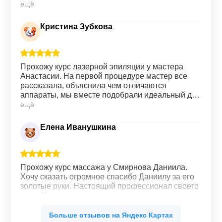
ещё
Кристина Зубкова
Прохожу курс лазерной эпиляции у мастера
Анастасии. На первой процедуре мастер все
рассказала, объяснила чем отличаются
аппараты, мы вместе подобрали идеальный для
меня вариант. Сами процедуры проходят без
ещё
особых болезненных ощущений, все четко,
быстро. Девушки на ресепшене всегда
Елена Иванушкина
приветливы. Всем советую данную клинику.
Прохожу курс массажа у Смирнова Даниила.
Хочу сказать огромное спасибо Даниилу за его
золотые руки. Настоящий профессионал своего
дела. Уже со второго сеанса массажа
почувствовала легкость во всем теле. Ушли
ещё
зажимы в мышцах. Буду продолжать.
Больше отзывов на Яндекс Картах