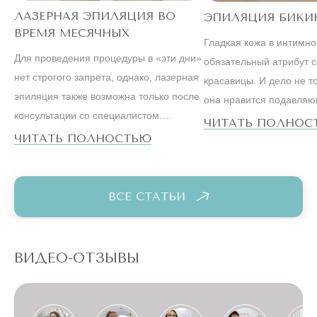
ЛАЗЕРНАЯ ЭПИЛЯЦИЯ ВО
ЭПИЛЯЦИЯ БИКИ
ВРЕМЯ МЕСЯЧНЫХ
Гладкая кожа в интимн
Для проведения процедуры в «эти дни»
обязательный атрибут 
нет строгого запрета, однако, лазерная
красавицы. И дело не то
эпиляция также возможна только после
она нравится подавля
консультации со специалистом.
большинству мужчин. С
ЧИТАТЬ ПОЛНОС
Ведущие косметологи настаивают на
ЧИТАТЬ ПОЛНОСТЬЮ
образ жизни успешной
том, что метод, особенно на
существенно отличается 
чувствительных зонах бикини или,
вели наши мамы и бабу
например, подмышек, лучше оставить
ВСЕ СТАТЬИ
на первые дни после менструации.
ВИДЕО-ОТЗЫВЫ