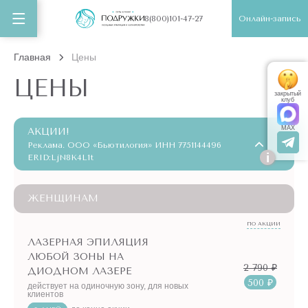
Онлайн-запись
8(800)101-47-27
Главная
Цены
ЦЕНЫ
закрытый
клуб
MAX
АКЦИИ!
Реклама. ООО «Бьютилогия» ИНН 7751144496
i
ERID:LjN8K4L1t
ЖЕНЩИНАМ
ПО АКЦИИ
ЛАЗЕРНАЯ ЭПИЛЯЦИЯ
ЛЮБОЙ ЗОНЫ НА
2 790 ₽
ДИОДНОМ ЛАЗЕРЕ
500 ₽
действует на одиночную зону, для новых
клиентов