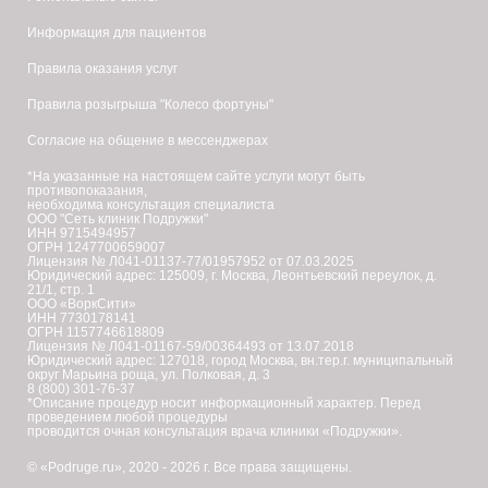
Информация для пациентов
Правила оказания услуг
Правила розыгрыша "Колесо фортуны"
Согласие на общение в мессенджерах
*На указанные на настоящем сайте услуги могут быть
противопоказания,
необходима консультация специалиста
ООО "Сеть клиник Подружки"
ИНН 9715494957
ОГРН 1247700659007
Лицензия № Л041-01137-77/01957952 от 07.03.2025
Юридический адрес: 125009, г. Москва, Леонтьевский переулок, д.
21/1, стр. 1
ООО «ВоркСити»
ИНН 7730178141
ОГРН 1157746618809
Лицензия № Л041-01167-59/00364493 от 13.07.2018
Юридический адрес: 127018, город Москва, вн.тер.г. муниципальный
округ Марьина роща, ул. Полковая, д. 3
8 (800) 301-76-37
*Описание процедур носит информационный характер. Перед
проведением любой процедуры
проводится очная консультация врача клиники «Подружки».
© «Podruge.ru», 2020 - 2026 г. Все права защищены.