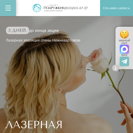
Онлайн-запись
8(800)101-47-27
5 ДНЕЙ.
до конца акции
Лазерная эпиляция спины Нижневартовске
закрытый
клуб
MAX
i
ЛАЗЕРНАЯ