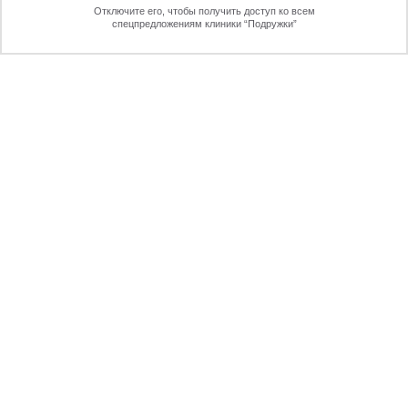
Отключите его, чтобы получить доступ ко всем
70%
спецпредложениям клиники “Подружки”
Онлайн-запись
Позвоните
ПРЕИМУЩЕСТВА ЛАЗЕРНОЙ
ЭПИЛЯЦИИ
ПЕРЕЗВОНИМ
через 30 секунд
ЖДУ ЗВОНКА!
Отправляя форму вы даете согласие на обработку