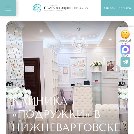
Онлайн-запись
8(800)101-47-27
закрытый
клуб
MAX
i
КЛИНИКА
«ПОДРУЖКИ»
В
НИЖНЕВАРТОВСКЕ