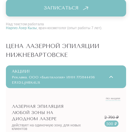
ЗАПИСАТЬСЯ
Над текстом работала
Наргиз Азер Кызы
, врач-косметолог (опыт работы 7 лет).
ЦЕНА ЛАЗЕРНОЙ ЭПИЛЯЦИИ
НИЖНЕВАРТОВСКЕ
АКЦИИ!
Реклама. ООО «Бьютилогия» ИНН 7751144496
ERID:LjN8K4L1t
ПО АКЦИИ
ЛАЗЕРНАЯ ЭПИЛЯЦИЯ
ЛЮБОЙ ЗОНЫ НА
2 790 ₽
ДИОДНОМ ЛАЗЕРЕ
500 ₽
действует на одиночную зону, для новых
клиентов