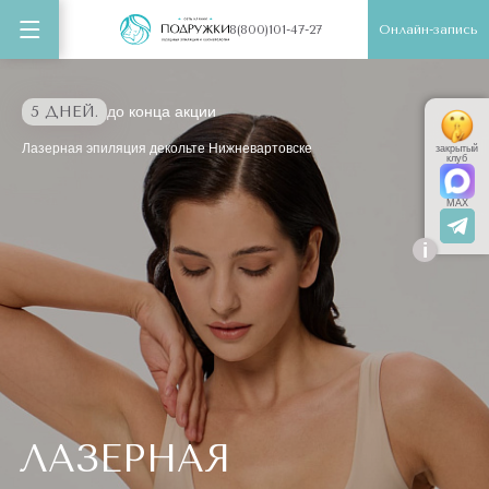
Онлайн-запись
8(800)101-47-27
5 ДНЕЙ.
до конца акции
Лазерная эпиляция декольте Нижневартовске
закрытый
клуб
MAX
i
ЛАЗЕРНАЯ