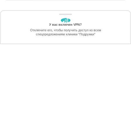
У вас включен VPN?
ЗАБЕРИТЕ СКИДКУ
Отключите его, чтобы получить доступ ко всем
70%
спецпредложениям клиники “Подружки”
Онлайн-запись
Позвоните
ПРОТИВОПОКАЗАНИЯ ДЛЯ
ЛАЗЕРНОЙ ЭПИЛЯЦИИ ЗОНЫ
ПЕРЕЗВОНИМ
ДЕКОЛЬТЕ
через 30 секунд