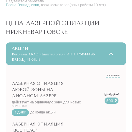
Над текстом работала
Елена Геннадьевна
, врач-косметолог (опыт работы 10 лет).
ЦЕНА ЛАЗЕРНОЙ ЭПИЛЯЦИИ
НИЖНЕВАРТОВСКЕ
АКЦИИ!
Реклама. ООО «Бьютилогия» ИНН 7751144496
ERID:LjN8K4L1t
ПО АКЦИИ
ЛАЗЕРНАЯ ЭПИЛЯЦИЯ
ЛЮБОЙ ЗОНЫ НА
2 790 ₽
ДИОДНОМ ЛАЗЕРЕ
500 ₽
действует на одиночную зону, для новых
клиентов
до конца акции
5 ДНЕЙ
ЛАЗЕРНАЯ ЭПИЛЯЦИЯ
"ВСЕ ТЕЛО"