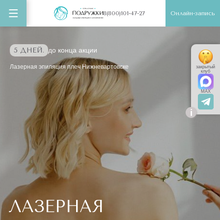
Онлайн-запись
8(800)101-47-27
5 ДНЕЙ.
до конца акции
Лазерная эпиляция плеч Нижневартовске
закрытый
клуб
MAX
i
ЛАЗЕРНАЯ