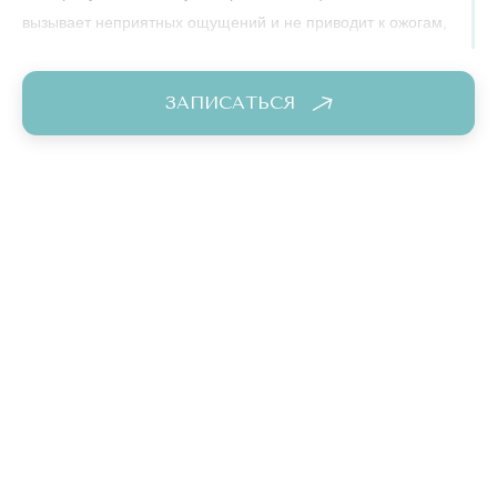
вызывает неприятных ощущений и не приводит к ожогам,
раздражениям и пр.
За одну процедуру, которая длится 20-30 минут, получается
ЗАПИСАТЬСЯ
удалить около 15% волос. Почему не все? Потому что
лазер разрушает только те фолликулы, которые в данный
момент активны. Чтобы кожа стала безупречно гладкой,
потребуется курс процедур по мере «пробуждения»
остальных волосяных луковиц.