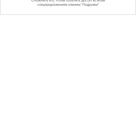
Отключите его, чтобы получить доступ ко всем
70%
спецпредложениям клиники “Подружки”
Онлайн-запись
Позвоните
ПРЕИМУЩЕСТВА ЛАЗЕРНОЙ
ЭПИЛЯЦИИ НИЖНЕВАРТОВСКЕ
ПЕРЕЗВОНИМ
через 30 секунд
ЖДУ ЗВОНКА!
Отправляя форму вы даете согласие на обработку
персональных данных