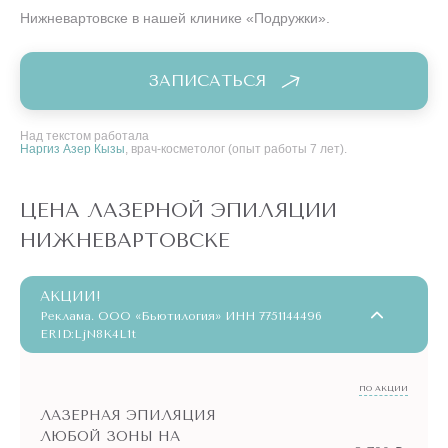
Нижневартовске в нашей клинике «Подружки».
ЗАПИСАТЬСЯ
Над текстом работала
Наргиз Азер Кызы
, врач-косметолог (опыт работы 7 лет).
ЦЕНА ЛАЗЕРНОЙ ЭПИЛЯЦИИ
НИЖНЕВАРТОВСКЕ
АКЦИИ!
Реклама. ООО «Бьютилогия» ИНН 7751144496
ERID:LjN8K4L1t
ПО АКЦИИ
ЛАЗЕРНАЯ ЭПИЛЯЦИЯ
ЛЮБОЙ ЗОНЫ НА