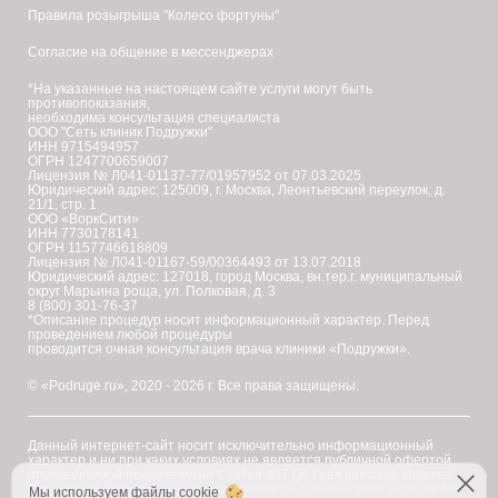
Правила розыгрыша "Колесо фортуны"
Согласие на общение в мессенджерах
*На указанные на настоящем сайте услуги могут быть
противопоказания,
необходима консультация специалиста
ООО "Сеть клиник Подружки"
ИНН 9715494957
ОГРН 1247700659007
Лицензия № Л041-01137-77/01957952 от 07.03.2025
Юридический адрес: 125009, г. Москва, Леонтьевский переулок, д.
21/1, стр. 1
ООО «ВоркСити»
ИНН 7730178141
ОГРН 1157746618809
Лицензия № Л041-01167-59/00364493 от 13.07.2018
Юридический адрес: 127018, город Москва, вн.тер.г. муниципальный
округ Марьина роща, ул. Полковая, д. 3
8 (800) 301-76-37
*Описание процедур носит информационный характер. Перед
проведением любой процедуры
проводится очная консультация врача клиники «Подружки».
© «Podruge.ru», 2020 - 2026 г. Все права защищены.
Данный интернет-сайт носит исключительно информационный
характер и ни при каких условиях не является публичной офертой,
определяемой положениями Статьи 437 (2) Гражданского кодекса
Российской Федерации. Для получения подробной информации об
Мы используем файлы cookie