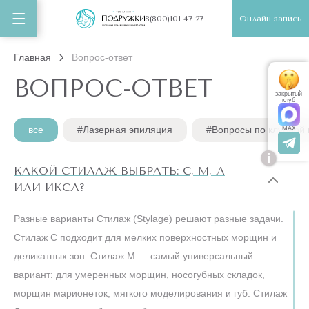
Онлайн-запись
8(800)101-47-27
Главная
Вопрос-ответ
ВОПРОС-ОТВЕТ
закрытый
клуб
все
#Лазерная эпиляция
#Вопросы по клубной 
MAX
i
КАКОЙ СТИЛАЖ ВЫБРАТЬ: С, М, Л
ИЛИ ИКСЛ?
Разные варианты Стилаж (Stylage) решают разные задачи.
Стилаж С подходит для мелких поверхностных морщин и
деликатных зон. Стилаж М — самый универсальный
вариант: для умеренных морщин, носогубных складок,
морщин марионеток, мягкого моделирования и губ. Стилаж