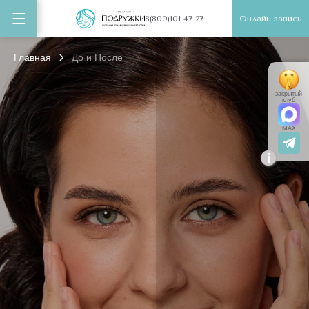
Онлайн-запись
8(800)101-47-27
Главная
До и После
закрытый
клуб
MAX
i