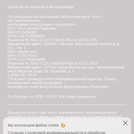
Согласие на общение в мессенджерах
*На указанные на настоящем сайте услуги могут быть
противопоказания,
необходима консультация специалиста
ООО "Сеть клиник Подружки"
ИНН 9715494957
ОГРН 1247700659007
Лицензия № Л041-01137-77/01957952 от 07.03.2025
Юридический адрес: 125009, г. Москва, Леонтьевский переулок, д.
21/1, стр. 1
ООО «ВоркСити»
ИНН 7730178141
ОГРН 1157746618809
Лицензия № Л041-01167-59/00364493 от 13.07.2018
Юридический адрес: 127018, город Москва, вн.тер.г. муниципальный
округ Марьина роща, ул. Полковая, д. 3
8 (800) 301-76-37
*Описание процедур носит информационный характер. Перед
проведением любой процедуры
проводится очная консультация врача клиники «Подружки».
© «Podruge.ru», 2020 - 2026 г. Все права защищены.
Данный интернет-сайт носит исключительно информационный
характер и ни при каких условиях не является публичной офертой,
определяемой положениями Статьи 437 (2) Гражданского кодекса
Российской Федерации. Для получения подробной информации об
Мы используем файлы cookie
услугах, ценах и спецпредложениях, пожалуйста, обратитесь в
клинику "Подружки".
Согласие с
политикой конфиденциальности и обработки