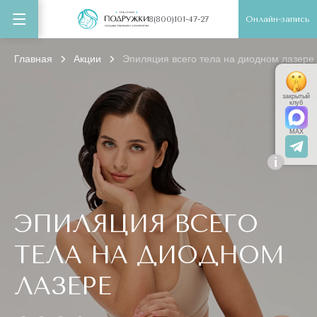
Онлайн-запись
8(800)101-47-27
Главная
Акции
Эпиляция всего тела на диодном лазере
закрытый
клуб
MAX
i
ЭПИЛЯЦИЯ ВСЕГО
ТЕЛА НА ДИОДНОМ
ЛАЗЕРЕ