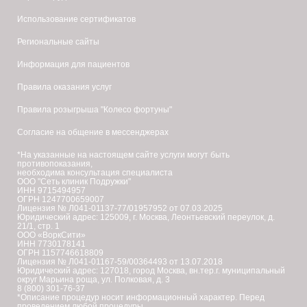
Использование сертификатов
Региональные сайты
Информация для пациентов
Правила оказания услуг
Правила розыгрыша "Колесо фортуны"
Согласие на общение в мессенджерах
*На указанные на настоящем сайте услуги могут быть
противопоказания,
необходима консультация специалиста
ООО "Сеть клиник Подружки"
ИНН 9715494957
ОГРН 1247700659007
Лицензия № Л041-01137-77/01957952 от 07.03.2025
Юридический адрес: 125009, г. Москва, Леонтьевский переулок, д.
21/1, стр. 1
ООО «ВоркСити»
ИНН 7730178141
ОГРН 1157746618809
Лицензия № Л041-01167-59/00364493 от 13.07.2018
Юридический адрес: 127018, город Москва, вн.тер.г. муниципальный
округ Марьина роща, ул. Полковая, д. 3
8 (800) 301-76-37
*Описание процедур носит информационный характер. Перед
проведением любой процедуры